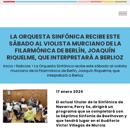
LA ORQUESTA SINFÓNICA RECIBE ESTE
SÁBADO AL VIOLISTA MURCIANO DE LA
FILARMÓNICA DE BERLÍN, JOAQUÍN
RIQUELME, QUE INTERPRETARÁ A BERLIOZ
Inicio
>
Noticias
> La Orquesta Sinfónica recibe este sábado al violista
murciano de la Filarmónica de Berlín, Joaquín Riquelme, que
interpretará a Berlioz
17 enero 2024
El actual titular de la Sinfónica de
Navarra, Perry So, dirigirá un
programa que se completará con
la Séptima Sinfonía de Beethoven y
que tendrá lugar en el Auditorio
Víctor Villegas de Murcia