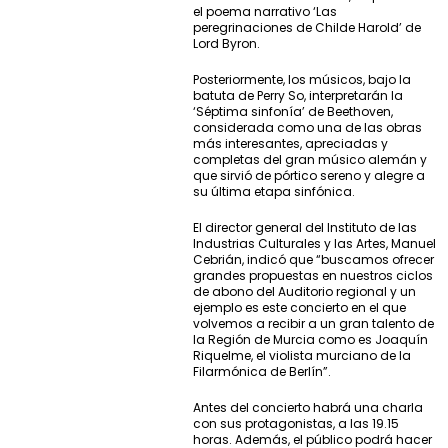
el poema narrativo ‘Las
peregrinaciones de Childe Harold’ de
Lord Byron.
Posteriormente, los músicos, bajo la
batuta de Perry So, interpretarán la
‘Séptima sinfonía’ de Beethoven,
considerada como una de las obras
más interesantes, apreciadas y
completas del gran músico alemán y
que sirvió de pórtico sereno y alegre a
su última etapa sinfónica.
El director general del Instituto de las
Industrias Culturales y las Artes, Manuel
Cebrián, indicó que “buscamos ofrecer
grandes propuestas en nuestros ciclos
de abono del Auditorio regional y un
ejemplo es este concierto en el que
volvemos a recibir a un gran talento de
la Región de Murcia como es Joaquín
Riquelme, el violista murciano de la
Filarmónica de Berlín”.
Antes del concierto habrá una charla
con sus protagonistas, a las 19.15
horas. Además, el público podrá hacer