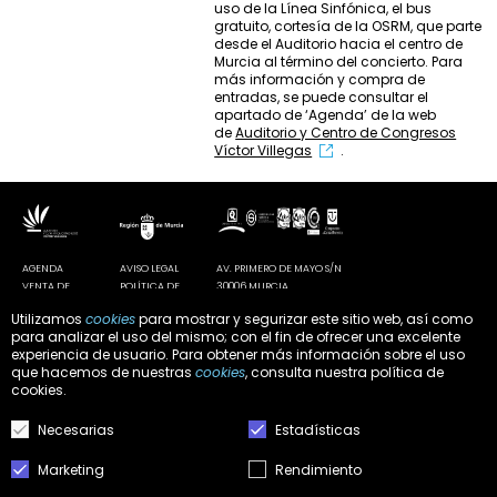
uso de la Línea Sinfónica, el bus
gratuito, cortesía de la OSRM, que parte
desde el Auditorio hacia el centro de
Murcia al término del concierto. Para
más información y compra de
entradas, se puede consultar el
apartado de ‘Agenda’ de la web
de
Auditorio y Centro de Congresos
Víctor Villegas
.
AGENDA
AVISO LEGAL
AV. PRIMERO DE MAYO S/N
VENTA DE
POLÍTICA DE
30006 MURCIA
ENTRADAS
PRIVACIDAD
AUDITORIO@AUDITORIOMURCIA.ORG
Utilizamos
cookies
para mostrar y segurizar este sitio web, así como
CONTACTO
POLÍTICA DE
T. 968 34 10 60
para analizar el uso del mismo; con el fin de ofrecer una excelente
NOTICIAS
COOKIES
experiencia de usuario. Para obtener más información sobre el uso
DOCUMENTACIÓN
CONFIGURAR
que hacemos de nuestras
cookies
, consulta nuestra
política de
Y
COOKIES
cookies
.
NORMATIVA
Necesarias
Estadísticas
AUDITORIO Y CENTRO DE CONGRESOS
Marketing
Rendimiento
"VÍCTOR VILLEGAS"