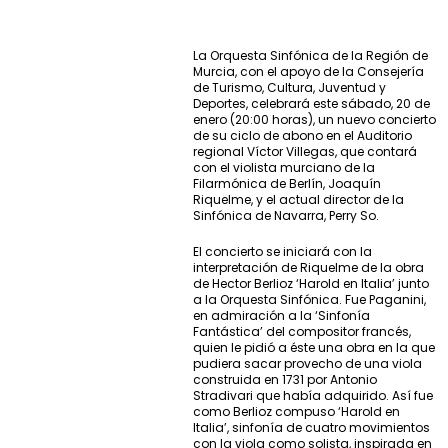
La Orquesta Sinfónica de la Región de
Murcia, con el apoyo de la Consejería
de Turismo, Cultura, Juventud y
Deportes, celebrará este sábado, 20 de
enero (20:00 horas), un nuevo concierto
de su ciclo de abono en el Auditorio
regional Víctor Villegas, que contará
con el violista murciano de la
Filarmónica de Berlín, Joaquín
Riquelme, y el actual director de la
Sinfónica de Navarra, Perry So.
El concierto se iniciará con la
interpretación de Riquelme de la obra
de Hector Berlioz ‘Harold en Italia’ junto
a la Orquesta Sinfónica. Fue Paganini,
en admiración a la ‘Sinfonía
Fantástica’ del compositor francés,
quien le pidió a éste una obra en la que
pudiera sacar provecho de una viola
construida en 1731 por Antonio
Stradivari que había adquirido. Así fue
como Berlioz compuso ‘Harold en
Italia’, sinfonía de cuatro movimientos
con la viola como solista, inspirada en