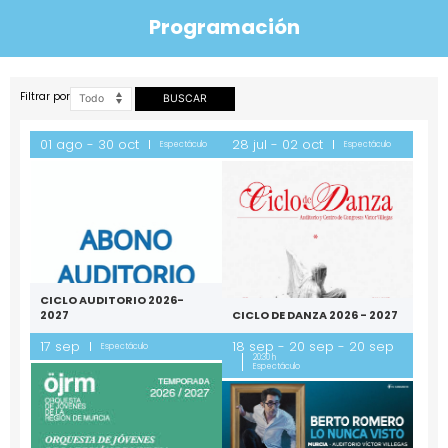
Programación
programación
Filtrar por
BUSCAR
01 ago - 30 oct
28 jul - 02 oct
Espectáculo
Espectáculo
CICLO AUDITORIO 2026-
2027
CICLO DE DANZA 2026 - 2027
17 sep
18 sep - 20 sep - 20 sep
Espectáculo
20:30 h
Espectáculo