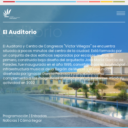
Auditorio
El Auditorio
El Auditorio y Centro de Congresos "Víctor Villegas" se encuentra
situado a pocos minutos del centro de la ciudad. Está formado por
un conjunto de dos edificios separados por escasos metros. El
primero, construido bajo diseño del arquitecto José María García de
Paredes, fue inaugurado en el año 1995, convirtiéndose en la principal
infraestructura musical de la Región de Murcia y el segundo,
diseñado por Ignacio García Pedrosa y concebido como
complemento a las magníficas instalaciones ya existentes, inició su
actividad en 2002.
Programación
|
Entradas
Noticias
|
Cómo llegar