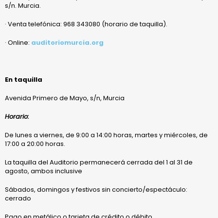
s/n. Murcia.
· Venta telefónica: 968 343080 (horario de taquilla).
· Online:
auditoriomurcia.org
En taquilla
Avenida Primero de Mayo, s/n, Murcia
Horario:
De lunes a viernes, de 9:00 a 14:00 horas, martes y miércoles, de
17:00 a 20:00 horas.
La taquilla del Auditorio permanecerá cerrada del 1 al 31 de
agosto, ambos inclusive
Sábados, domingos y festivos sin concierto/espectáculo:
cerrado
Pago en metálico o tarjeta de crédito o débito.