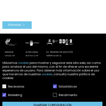
Entradas
AGENDA
AVISO LEGAL
AV. PRIMERO DE MAYO S/N
VENTA DE
POLÍTICA DE
30006 MURCIA
ENTRADAS
PRIVACIDAD
AUDITORIO@AUDITORIOMURCIA.ORG
Utilizamos
cookies
para mostrar y segurizar este sitio web, así como
CONTACTO
POLÍTICA DE
T. 968 34 10 60
para analizar el uso del mismo; con el fin de ofrecer una excelente
NOTICIAS
COOKIES
experiencia de usuario. Para obtener más información sobre el uso
DOCUMENTACIÓN
CONFIGURAR
que hacemos de nuestras
cookies
, consulta nuestra
política de
Y
COOKIES
cookies
.
NORMATIVA
Necesarias
Estadísticas
AUDITORIO Y CENTRO DE CONGRESOS
Marketing
Rendimiento
"VÍCTOR VILLEGAS"
CENDEAC
GUARDAR CONFIGURACIÓN
CENTRO PÁRRAGA